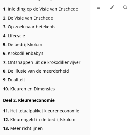
1.
Inleiding op de Visie van Enschede
2.
De Visie van Enschede
3.
Op zoek naar betekenis
4.
Lifecycle
5.
De bedrijfskolom
6.
Krokodillenbaby’s
7.
Ontsnappen uit de krokodillenvijver
8.
De illusie van de meerderheid
9.
Dualiteit
10.
Kleuren en Dimensies
Deel 2. Kleureneconomie
11.
Het totaalpakket kleureneconomie
12.
Kleurengeld in de bedrijfskolom
13.
Meer richtlijnen