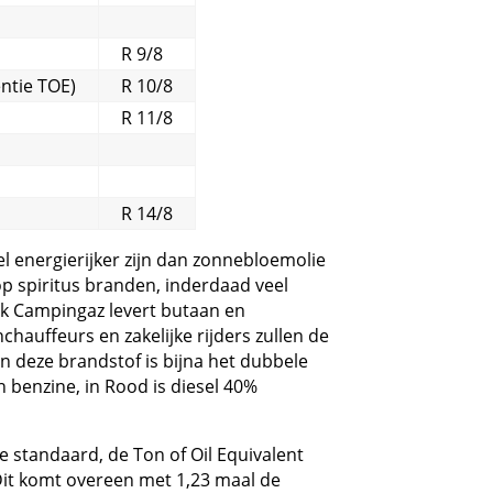
R 9/8
entie TOE)
R 10/8
R 11/8
R 14/8
el energierijker zijn dan zonnebloemolie
 op spiritus branden, inderdaad veel
k Campingaz levert butaan en
auffeurs en zakelijke rijders zullen de
 deze brandstof is bijna het dubbele
n benzine, in Rood is diesel 40%
e standaard, de Ton of Oil Equivalent
 Dit komt overeen met 1,23 maal de